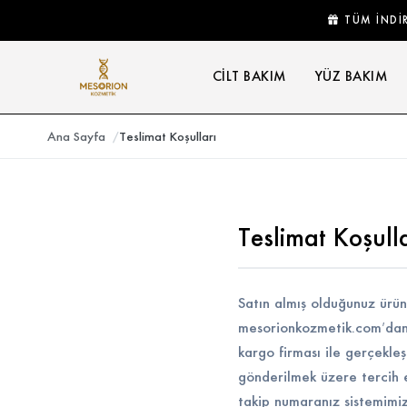
TÜM İNDİ
CILT BAKIM
YÜZ BAKIM
Ana Sayfa
Teslimat Koşulları
Teslimat Koşull
Satın almış olduğunuz ürünl
mesorionkozmetik.com’dan y
kargo firması ile gerçekleşt
gönderilmek üzere tercih e
takip numaranız sistemimiz