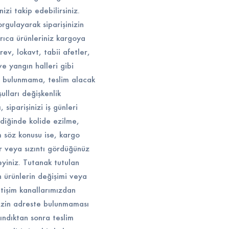
izi takip edebilirsiniz.
rgulayarak siparişinizin
rıca ürünleriniz kargoya
ev, lokavt, tabii afetler,
ve yangın halleri gibi
e bulunmama, teslim alacak
ulları değişkenlik
siparişinizi iş günleri
ldiğinde kolide ezilme,
 söz konusu ise, kargo
ar veya sızıntı gördüğünüz
eyiniz. Tutanak tutulan
n ürünlerin değişimi veya
etişim kanallarımızdan
nizin adreste bulunmaması
lındıktan sonra teslim