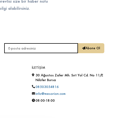
evlisi size bir haber notu
lgi alabilirsiniz.
E-posta adresiniz
Abone Ol
İLETIŞIM
30 Ağustos Zafer Mh. Sırt Yol Cd. No 11/E
Nilüfer Bursa
08503054816
info@mesorion.com
08:00-18:00