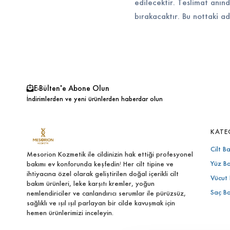
edilecektir. Teslimat anın
bırakacaktır. Bu nottaki adı
E-Bülten'e Abone Olun
İndirimlerden ve yeni ürünlerden haberdar olun
KATE
Cilt B
Mesorion Kozmetik ile cildinizin hak ettiği profesyonel
Yüz B
bakımı ev konforunda keşfedin! Her cilt tipine ve
ihtiyacına özel olarak geliştirilen doğal içerikli cilt
Vücut 
bakım ürünleri, leke karşıtı kremler, yoğun
Saç B
nemlendiriciler ve canlandırıcı serumlar ile pürüzsüz,
sağlıklı ve ışıl ışıl parlayan bir cilde kavuşmak için
hemen ürünlerimizi inceleyin.