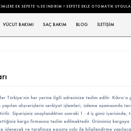
RİMLERE EK SEPETE %30 İNDİRİM ! SEPETE EKLE OTOMATİK UYGUL
VÜCUT BAKIMI
SAÇ BAKIM
BLOG
İLETIŞIM
arı
er Türkiye'nin her yerine ilgili adresinize teslim edilir. Kıbrıs
apılan alışverişlerin sevkiyat işlemleri, ödeme aşamasında terc
irilir. Siparişiniz onaylandıktan sonraki 1 - 4 iş günü içerisinde, 
ttiğiniz kargo firmasına teslim edilmektedir. Ürününüz kargoya 
e işlenecek ve tarafınıza e-posta yolu ile bilgilendirme yapılaca