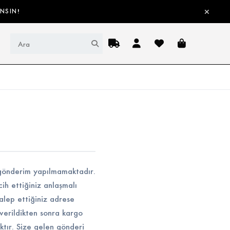
ANSIN!
Ürün, kategori veya marka ara
Sipariş Takip
Giriş Yap
Favorilerim
Sepet
'a gönderim yapılmamaktadır.
ih ettiğiniz anlaşmalı
talep ettiğiniz adrese
verildikten sonra kargo
ktır. Size gelen gönderi