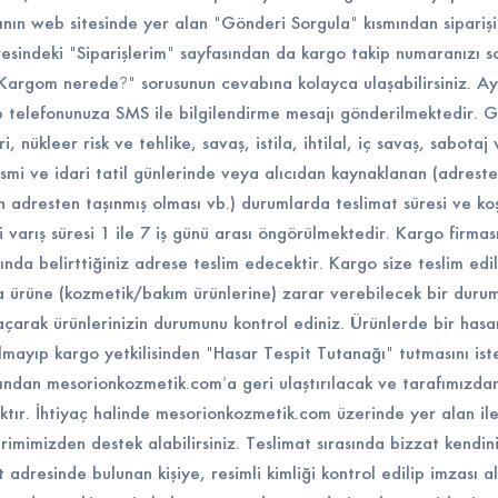
sının web sitesinde yer alan "Gönderi Sorgula" kısmından siparişin
indeki "Siparişlerim" sayfasından da kargo takip numaranızı so
Kargom nerede?" sorusunun cevabına kolayca ulaşabilirsiniz. Ay
p telefonunuza SMS ile bilgilendirme mesajı gönderilmektedir. Gr
 nükleer risk ve tehlike, savaş, istila, ihtilal, iç savaş, sabotaj 
smi ve idari tatil günlerinde veya alıcıdan kaynaklanan (adrest
ın adresten taşınmış olması vb.) durumlarda teslimat süresi ve koş
 varış süresi 1 ile 7 iş günü arası öngörülmektedir. Kargo firması, 
ında belirttiğiniz adrese teslim edecektir. Kargo size teslim edi
a ürüne (kozmetik/bakım ürünlerine) zarar verebilecek bir durum
yi açarak ürünlerinizin durumunu kontrol ediniz. Ürünlerde bir has
lmayıp kargo yetkilisinden "Hasar Tespit Tutanağı" tutmasını ist
fından mesorionkozmetik.com’a geri ulaştırılacak ve tarafımızda
caktır. İhtiyaç halinde mesorionkozmetik.com üzerinde yer alan il
rimimizden destek alabilirsiniz. Teslimat sırasında bizzat kendi
at adresinde bulunan kişiye, resimli kimliği kontrol edilip imzası a