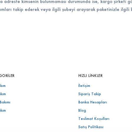
da adreste kimsenin bulunmaması durumunda ise, kargo şirketi gör
mları takip ederek veya ilgili şubeyi arayarak paketinizle ilgili bi
GORILER
HIZLI LINKLER
akım
İletişim
akım
Sipariş Takip
Bakımı
Banka Hesapları
akım
Blog
Teslimat Koşulları
Satış Politikası