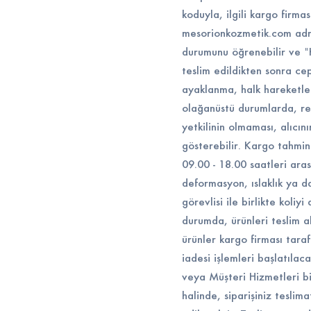
koduyla, ilgili kargo firma
mesorionkozmetik.com adres
durumunu öğrenebilir ve "
teslim edildikten sonra ce
ayaklanma, halk hareketleri,
olağanüstü durumlarda, re
yetkilinin olmaması, alıcın
gösterebilir. Kargo tahmini
09.00 - 18.00 saatleri aras
deformasyon, ıslaklık ya d
görevlisi ile birlikte koli
durumda, ürünleri teslim a
ürünler kargo firması tara
iadesi işlemleri başlatıla
veya Müşteri Hizmetleri bi
halinde, siparişiniz teslim